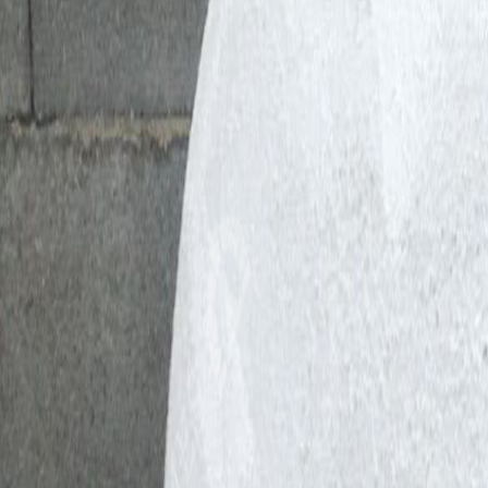
Preço sob consulta
Ver
LUSIGOMES
Especialistas em fornos e churrasqueiras desde 2002, oferecendo qual
Siga-nos