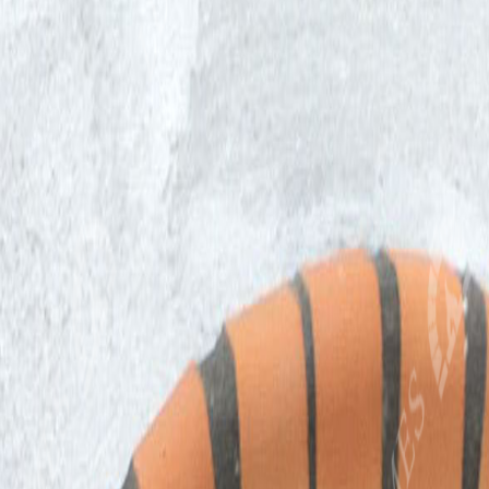
idade e inovação.